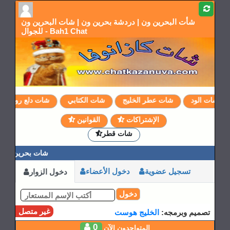
شأت البحرين ون | دردشة بحرين ون | شات البحرين ون
للجوال - Bah1 Chat
شات الود
شات عطر الخليج
شات الكتابي
شات دلع روحي
الإشتراكات
القوانين
شات قطر
شات بحرين ون | 
تسجيل عضوية
دخول الأعضاء
دخول الزوار
دخول
غير متصل
تصميم وبرمجه:
الخليج هوست
0
المتواجدون الآن