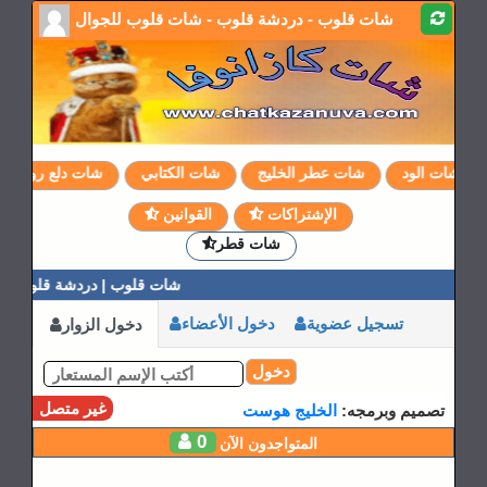
شات قلوب - دردشة قلوب - شات قلوب للجوال
شات الود
شات عطر الخليج
شات الكتابي
شات دلع روحي
الإشتراكات
القوانين
شات قطر
شات قلوب | دردشة قلوب | ش
تسجيل عضوية
دخول الأعضاء
دخول الزوار
دخول
غير متصل
تصميم وبرمجه:
الخليج هوست
0
المتواجدون الآن