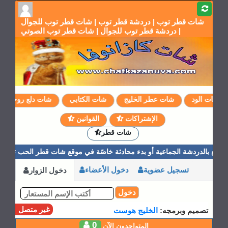
شات قطر توب | دردشة قطر توب | شات قطر توب للجوال
| دردشة قطر توب للجوال | شات قطر توب الصوتي
شات الود
شات عطر الخليج
شات الكتابي
شات دلع روحي
الإشتراكات
القوانين
شات قطر
متع بالدردشة الجماعية أو بدء محادثة خاصّة في موقع شات قطر الحب تعارف ب
تسجيل عضوية
دخول الأعضاء
دخول الزوار
دخول
غير متصل
تصميم وبرمجه:
الخليج هوست
0
المتواجدون الآن