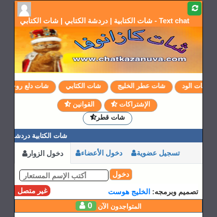
شات الكتابية | دردشة الكتابي | شات الكتابي - Text chat
شات الود
شات عطر الخليج
شات الكتابي
شات دلع روحي
الإشتراكات
القوانين
شات قطر
شات الكتابية دردشة الكت
تسجيل عضوية
دخول الأعضاء
دخول الزوار
دخول
غير متصل
تصميم وبرمجه:
الخليج هوست
0
المتواجدون الآن